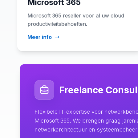
Microsoft 365
Microsoft 365 reseller voor al uw cloud
productiviteitsbehoeften.
Meer info
Freelance Consul
Flexibele IT-expertise voor netwerkbeh
Microsoft 365. We brengen graag jarenl
netwerkarchitectuur en systeembeheer