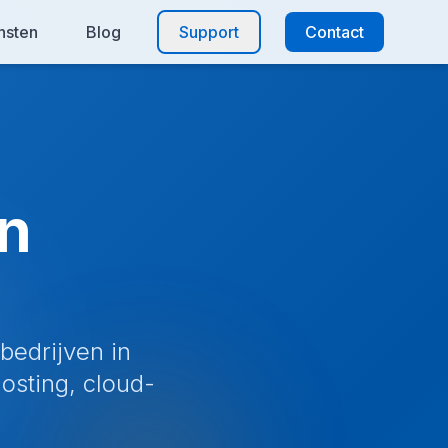
nsten
Blog
Support
Contact
in
bedrijven in
sting, cloud-