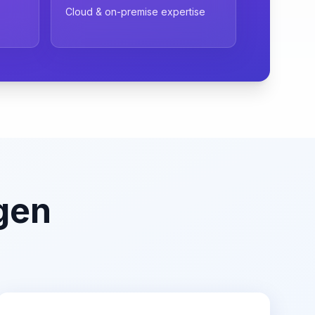
Cloud & on-premise expertise
gen