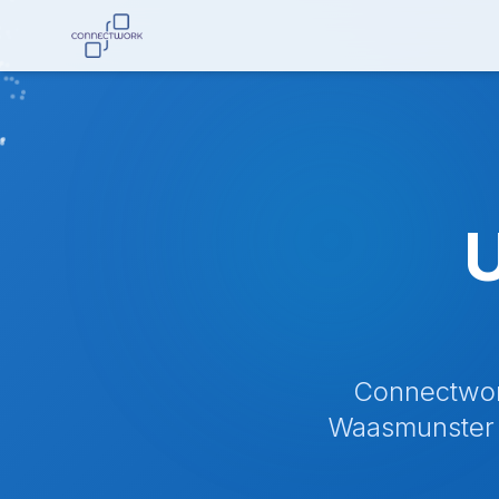
U
Connectwork
Waasmunster 